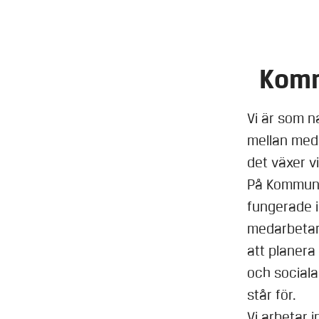
Komm
Vi är som n
mellan med
det växer v
På Kommunik
fungerade i
medarbetarn
att planera
och sociala 
står för.
Vi arbetar 