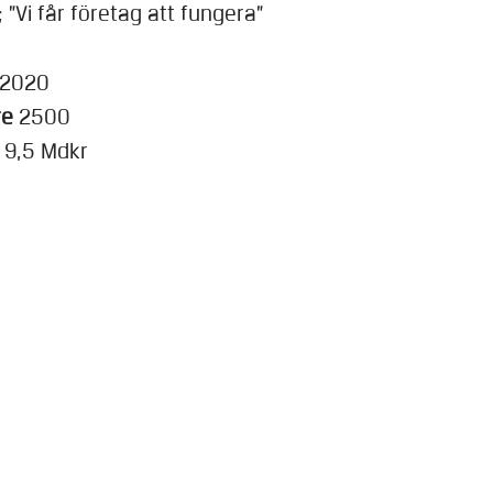
 ”Vi får företag att fungera”
2020
re
2500
g
9,5 Mdkr