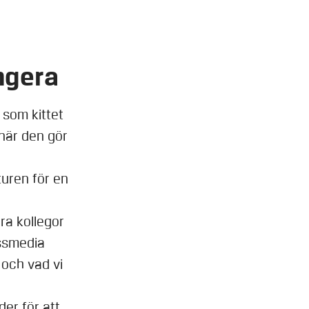
ngera
 som kittet
när den gör
turen för en
ra kollegor
assmedia
r och vad vi
der för att