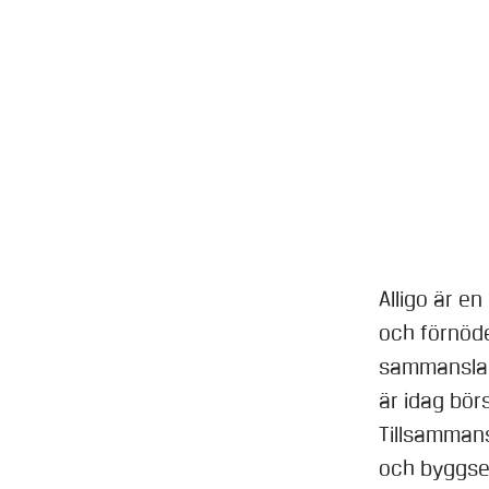
Alligo är e
och förnöd
sammanslag
är idag bö
Tillsammans 
och byggse