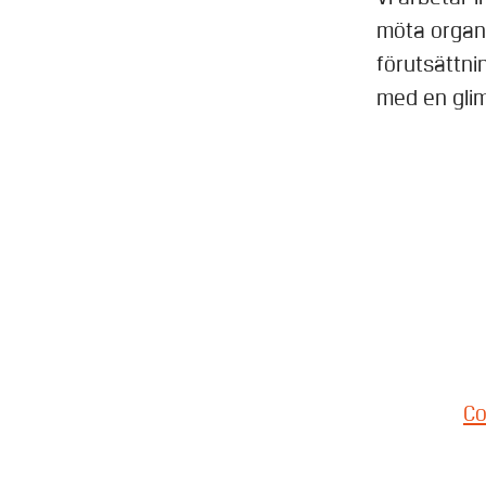
möta organi
förutsättni
med en glimt
Co