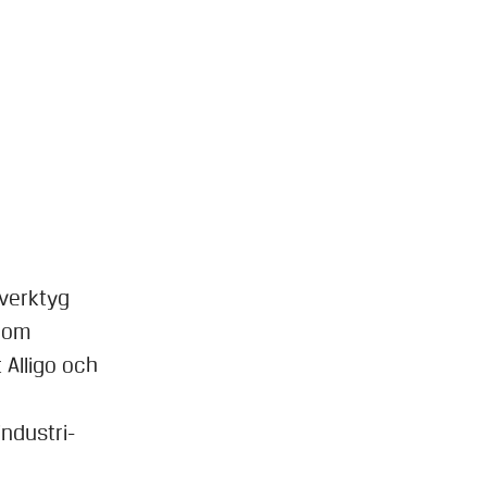
 verktyg
nom
Alligo och
industri-