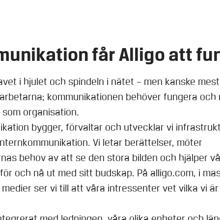
unikation får Alligo att fu
avet i hjulet och spindeln i nätet – men kanske mest
arbetarna; kommunikationen behöver fungera och 
i som organisation.
ation bygger, förvaltar och utvecklar vi infrastruk
nternkommunikation. Vi letar berättelser, möter
as behov av att se den stora bilden och hjälper vå
 för och nå ut med sitt budskap. På alligo.com, i m
medier ser vi till att våra intressenter vet vilka vi ä
integrerat med ledningen, våra olika enheter och län