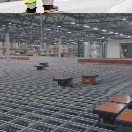
Stolt leverantör till
Nordens yrkesfolk
I Alligo förenas starka varumärken som
TOOLS
,
Swedol
och
Grolls
.
Här arbetar vi nära tillsammans med yrkesfolk
för att hjälpa
dem göra ett ännu bättre och säkrare jobb.
Genom att förse dem med de pålitliga verktyg,
förbrukningsvaror, kläder och skydd de