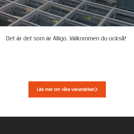
behöver – tillsammans med råd från
specialister som de kan lita på – får vi deras
företag att fungera. Varje dag.
Det är det som är Alligo. Välkommen du också!
Läs mer om våra varumärken