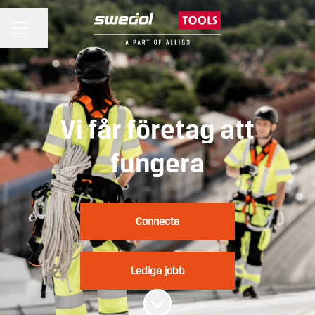
KARRIÄRMENY
Dela sidan
Vi får företag att
fungera
Connecta
Lediga jobb
Skrolla för mer innehåll