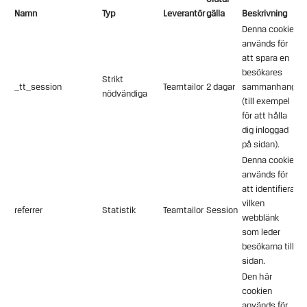
Namn
Typ
Leverantör
gälla
Beskrivning
Denna cookie
används för
att spara en
besökares
Strikt
_tt_session
Teamtailor
2 dagar
sammanhang
nödvändiga
(till exempel
för att hålla
dig inloggad
på sidan).
Denna cookie
används för
att identifiera
vilken
referrer
Statistik
Teamtailor
Session
webblänk
som leder
besökarna till
sidan.
Den här
cookien
används för