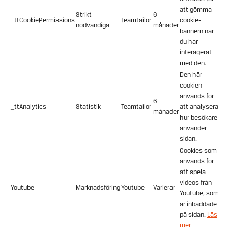
att gömma
Strikt
6
_ttCookiePermissions
Teamtailor
cookie-
nödvändiga
månader
bannern när
du har
interagerat
med den.
Den här
cookien
används för
6
_ttAnalytics
Statistik
Teamtailor
att analysera
månader
hur besökare
använder
sidan.
Cookies som
används för
att spela
videos från
Youtube
Marknadsföring
Youtube
Varierar
Youtube, som
är inbäddade
på sidan.
Läs
mer