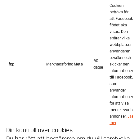
Cookien
behövs för
att Facebook-
flödet ska
visas. Den
spårar vilka
webbplatser
användaren
besöker och
90
_fbp
Marknadsföring
Meta
skickar den
dagar
informationen
till Facebook,
som
använder
informationen
för att visa
mer relevanta
annonser.
Läs
mer
Din kontroll över cookies
Du har rätt att bestämma om du vill samtycka